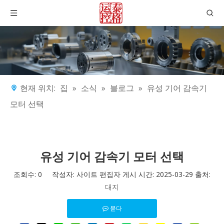
현재 위치:
집
»
소식
»
블로그
»
유성 기어 감속기
모터 선택
유성 기어 감속기 모터 선택
조회수:
0
작성자: 사이트 편집자 게시 시간: 2025-03-29 출처:
대지
묻다