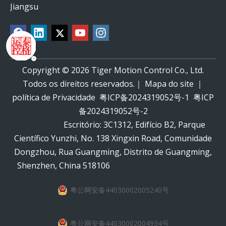
Jiangsu
Copyright ©
2026
Tiger Motion Control Co., Ltd.
Todos os direitos reservados.｜
Mapa do site
｜
política de Privacidade
粤ICP备2024319052号-1
粤ICP
备2024319052号-2
Escritório: 3C1312, Edifício B2, Parque
Científico Yunzhi, No. 138 Xingxin Road, Comunidade
Dongzhou, Rua Guangming, Distrito de Guangming,
Shenzhen, China 518106
粤公网安备44030002005240号
粤公网安备44030002004934号