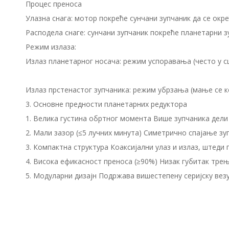
Процес преноса
Улазна снага: мотор покреће сунчани зупчаник да се окре
Расподела снаге: сунчани зупчаник покреће планетарни з
Режим излаза:
Излаз планетарног носача: режим успоравања (често у с
Излаз прстенастог зупчаника: режим убрзања (мање се к
3. Основне предности планетарних редуктора
1. Велика густина обртног момента Више зупчаника дели
2. Мали зазор (≤5 лучних минута) Симетрично спајање з
3. Компактна структура Коаксијални улаз и излаз, штеди
4. Висока ефикасност преноса (≥90%) Низак губитак тре
5. Модуларни дизајн Подржава вишестепену серијску ве