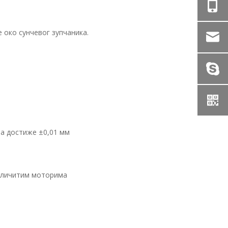
 око сунчевог зупчаника.
ња достиже ±0,01 мм
азличитим моторима