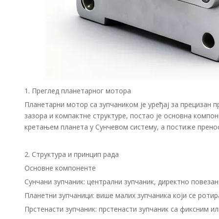
1. Преглед планетарног мотора
Планетарни мотор са зупчаником је уређај за прецизан 
зазора и компактне структуре, постао је основна компон
кретањем планета у Сунчевом систему, а постиже пренос
2. Структура и принцип рада
Основне компоненте
Сунчани зупчаник: централни зупчаник, директно повезан
Планетни зупчаници: више малих зупчаника који се ротир
Прстенасти зупчаник: прстенасти зупчаник са фиксним ил