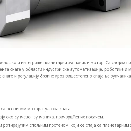
пренос који интегрише планетарни зупчаник и мотор. Са својим 
ента снаге у области индустријске аутоматизације, роботике и 
 снаге и регулацију брзине кроз вишестепено спајање зупчаника
 са осовином мотора, улазна снага.
ају око сунчевог зупчаника, причвршћених носачем.
и ротирајућим спољним прстеном, који се спаја са планетарним 