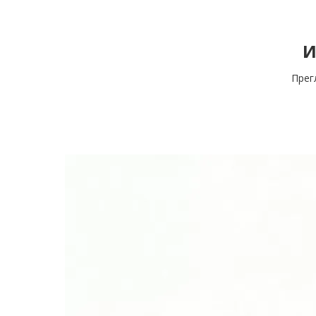
И
Прег