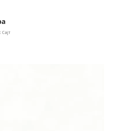
ра
:
Сајт