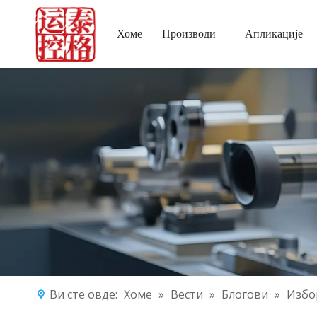
Хоме
Производи
Апликације
Ви сте овде:
Хоме
»
Вести
»
Блогови
»
Избо