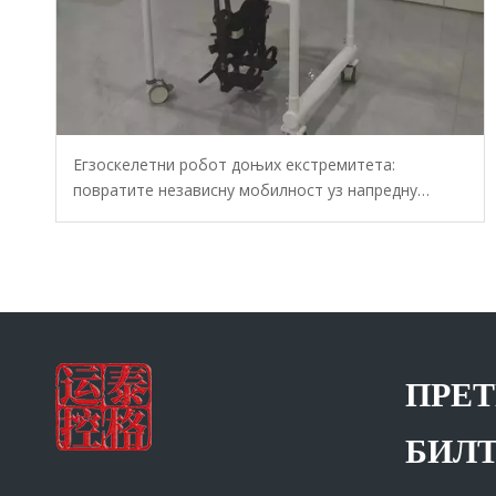
Егзоскелетни робот доњих екстремитета:
повратите независну мобилност уз напредну
технику рехабилитације
ПРЕТ
БИЛ