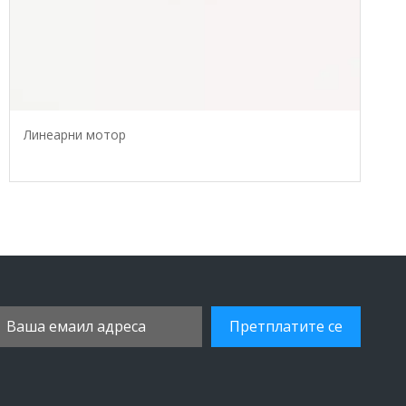
Линеарни мотор
Претплатите се