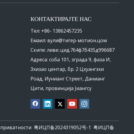
КОНТАКТИРАЈТЕ НАС
Тел: +86- 13862457235
Емаил:
вули@тигер-мотион.цом
Скипе: ливе:.цид.764ф7б435д996687
Адреса: соба 101, зграда 9, фаза И,
Зхизао центар, бр. 2 Цхуангзхи
Роад, Иунианг Стреет, Данианг
Цити, провинција Јиангсу
 приватности
粤ИЦП备2024319052号-1
粤ИЦП备