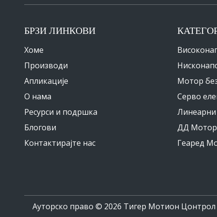
БРЗИ ЛИНКОВИ
КАТЕГО
Хоме
Високона
Производи
Нисконап
Апликације
Мотор бе
О нама
Серво ел
Ресурси и подршка
Линеарни
Блогови
ДД Мотор
Контактирајте нас
Геаред М
Ауторско право ©
2026
Тигер Мотион Цонтрол Ц