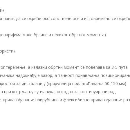
ће.
упчаник да се окреће око сопствене осе и истовремено се окреће
ценаријима мале брзине и великог обртног момента).
ористи).
 оптерећење, а излазни обртни момент се повећава за 3-5 пута
упчаника надокнађује зазор, а тачност понављања позиционира
 простор за инсталацију (прирубница прилагођавања 50-150 мм)
ња при котрљању зупчаника, погодан за континуирани рад
зу, прилагођавање прирубнице и флексибилно прилагођавање р