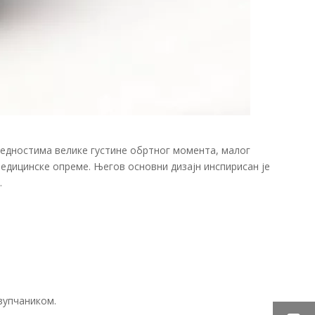
предностима велике густине обртног момента, малог
медицинске опреме. Његов основни дизајн инспирисан је
.
зупчаником.