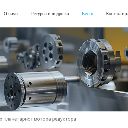
О нама
Ресурси и подршка
Вести
Контактира
р планетарног мотора редуктора