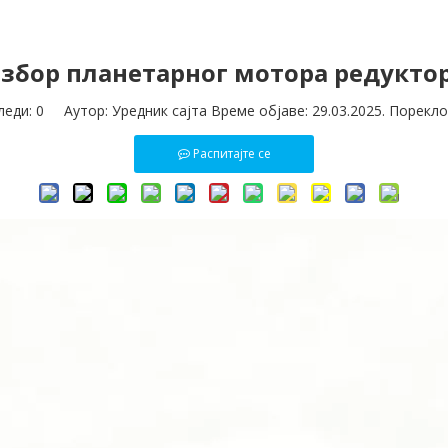
збор планетарног мотора редукто
леди:
0
Аутор: Уредник сајта Време објаве: 29.03.2025. Порекло
Распитајте се