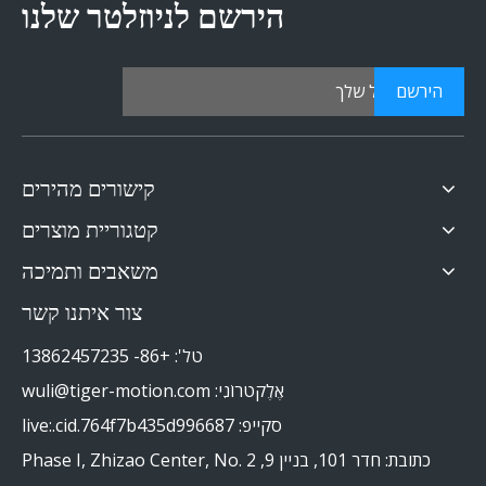
הירשם לניוזלטר שלנו
הירשם
קישורים מהירים
קטגוריית מוצרים
משאבים ותמיכה
צור איתנו קשר
טל': +86- 13862457235
אֶלֶקטרוֹנִי:
wuli@tiger-motion.com
סקייפ: live:.cid.764f7b435d996687
כתובת: חדר 101, בניין 9, Phase I, Zhizao Center, No. 2