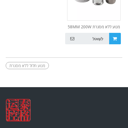
מנוע ללא מסגרת 58MM 200W
48VDC
לִשְׁאוֹל
מנוע חלול ללא מסגרת